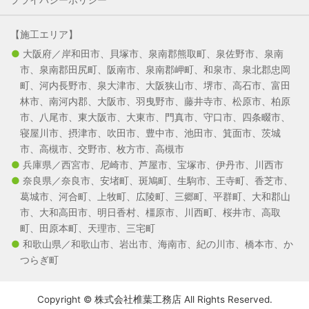
【施工エリア】
大阪府／岸和田市、貝塚市、泉南郡熊取町、泉佐野市、泉南
市、泉南郡田尻町、阪南市、泉南郡岬町、和泉市、泉北郡忠岡
町、河内長野市、泉大津市、大阪狭山市、堺市、高石市、富田
林市、南河内郡、大阪市、羽曳野市、藤井寺市、松原市、柏原
市、八尾市、東大阪市、大東市、門真市、守口市、四条畷市、
寝屋川市、摂津市、吹田市、豊中市、池田市、箕面市、茨城
市、高槻市、交野市、枚方市、高槻市
兵庫県／西宮市、尼崎市、芦屋市、宝塚市、伊丹市、川西市
奈良県／奈良市、安堵町、斑鳩町、生駒市、王寺町、香芝市、
葛城市、河合町、上牧町、広陵町、三郷町、平群町、大和郡山
市、大和高田市、明日香村、橿原市、川西町、桜井市、高取
町、田原本町、天理市、三宅町
和歌山県／和歌山市、岩出市、海南市、紀の川市、橋本市、か
つらぎ町
Copyright © 株式会社椎葉工務店 All Rights Reserved.