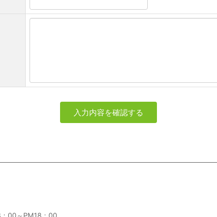
：00～PM18：00